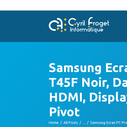
Samsung Ecra
T45F Noir, Da
HDMI, Displa
Pivot
Home
All Posts
...
Samsung Ecran PC Prof