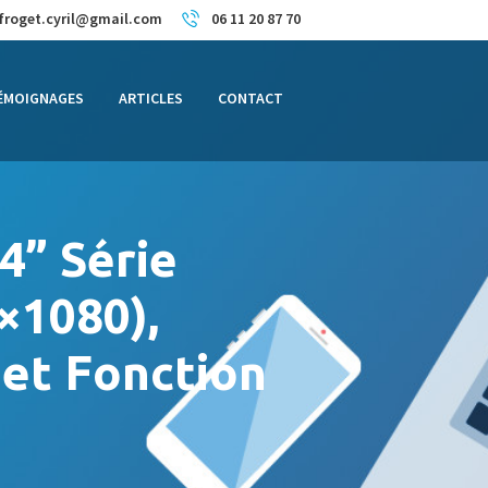
froget.cyril@gmail.com
06 11 20 87 70
ÉMOIGNAGES
ARTICLES
CONTACT
4” Série
0×1080),
 et Fonction