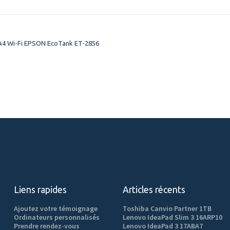
 A4 Wi-Fi EPSON EcoTank ET-2856
Liens rapides
Articles récents
Ajoutez votre témoignage
Toshiba Canvio Partner 1TB
Ordinateurs personnalisés
Lenovo IdeaPad Slim 3 16ARP10
Prendre rendez-vous
Lenovo IdeaPad 3 17ABA7