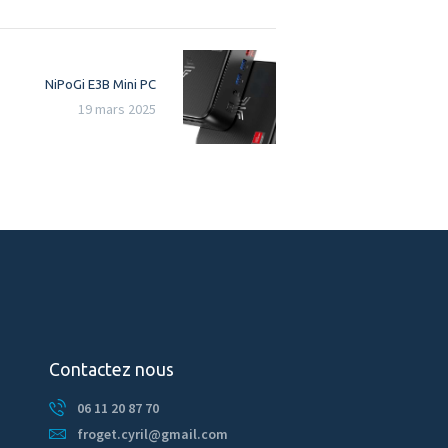
Next
NiPoGi E3B Mini PC
post:
19 mars 2025
Contactez nous
06 11 20 87 70
froget.cyril@gmail.com