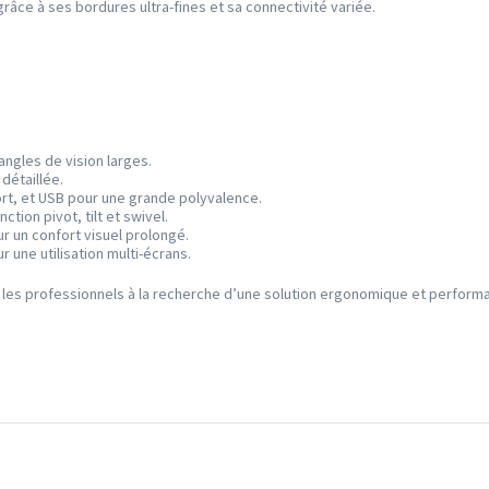
grâce à ses bordures ultra-fines et sa connectivité variée.
angles de vision larges.
détaillée.
ort, et USB pour une grande polyvalence.
tion pivot, tilt et swivel.
r un confort visuel prolongé.
r une utilisation multi-écrans.
r les professionnels à la recherche d’une solution ergonomique et perform