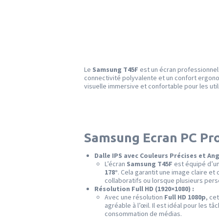
Le
Samsung T45F
est un écran professionnel
connectivité polyvalente et un confort ergono
visuelle immersive et confortable pour les utili
Samsung Ecran PC Prof
Dalle IPS avec Couleurs Précises et Ang
L’écran
Samsung T45F
est équipé d’u
178°
. Cela garantit une image claire e
collaboratifs ou lorsque plusieurs per
Résolution Full HD (1920×1080) :
Avec une résolution
Full HD 1080p
, ce
agréable à l’œil. Il est idéal pour les
consommation de médias.