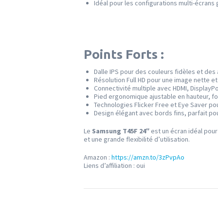
Idéal pour les configurations multi-écrans 
Points Forts :
Dalle IPS pour des couleurs fidèles et des 
Résolution Full HD pour une image nette et 
Connectivité multiple avec HDMI, DisplayP
Pied ergonomique ajustable en hauteur, fonc
Technologies Flicker Free et Eye Saver pou
Design élégant avec bords fins, parfait pou
Le
Samsung T45F 24″
est un écran idéal pou
et une grande flexibilité d’utilisation.
Amazon :
https://amzn.to/3zPvpAo
Liens d’affiliation : oui