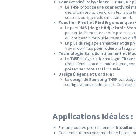
Connectivité Polyvalente – HDMI, Displ
Le
T45F
propose une
connectivité mu
des ordinateurs, des ordinateurs portabl
sources ou appareils simultanément.
Fonction Pivot et Pied Ergonomique (H
Le pied
HAS (Height Adjustable Sta
passer facilement en mode portrait. Cet
qui ont besoin de plusieurs angles d’af
En plus du réglage en hauteur et du pi
travail optimale pour réduire la fatigue
Technologie Sans Scintillement et Mod
Le
T45F
intègre la technologie
Flicker
réduit l’émission de lumière bleue, cont
préserver votre santé visuelle.
Design Élégant et Bord Fin :
Le design du
Samsung T45F
est éléga
configurations multi-écrans. Ce desig
Applications Idéales :
Parfait pour les professionnels travaillan
Convient aux environnements de bureau ou