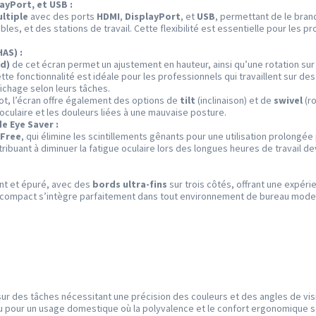
ayPort, et USB :
ltiple
avec des ports
HDMI
,
DisplayPort
, et
USB
, permettant de le bran
es, et des stations de travail. Cette flexibilité est essentielle pour les pr
AS) :
nd)
de cet écran permet un ajustement en hauteur, ainsi qu’une rotation sur
te fonctionnalité est idéale pour les professionnels qui travaillent sur de
fichage selon leurs tâches.
vot, l’écran offre également des options de
tilt
(inclinaison) et de
swivel
(ro
 oculaire et les douleurs liées à une mauvaise posture.
e Eye Saver :
 Free
, qui élimine les scintillements gênants pour une utilisation prolongée
ribuant à diminuer la fatigue oculaire lors des longues heures de travail de
nt et épuré, avec des
bords ultra-fins
sur trois côtés, offrant une expéri
n compact s’intègre parfaitement dans tout environnement de bureau modern
t sur des tâches nécessitant une précision des couleurs et des angles de vis
 pour un usage domestique où la polyvalence et le confort ergonomique s