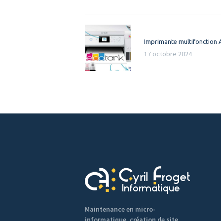
Navigation
Previous
Imprimante multifonction
de
post:
17 octobre 2024
l’article
Maintenance en micro-
informatique, création de site