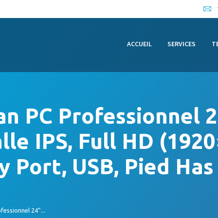
ACCUEIL
SERVICES
ACCUEIL
SERVICES
T
TÉMOIGNAGES
ARTICLES
CONTACT
n PC Professionnel 2
lle IPS, Full HD (192
y Port, USB, Pied Has
essionnel 24”...