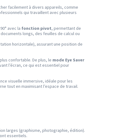
cher facilement à divers appareils, comme
ofessionnels qui travaillent avec plusieurs
 90° avec la
fonction pivot
, permettant de
s documents longs, des feuilles de calcul ou
tation horizontale), assurant une position de
 plus confortable. De plus, le
mode Eye Saver
vant l’écran, ce qui est essentiel pour
ence visuelle immersive, idéale pour les
e tout en maximisant l’espace de travail.
ion larges (graphisme, photographie, édition).
ont essentiels.