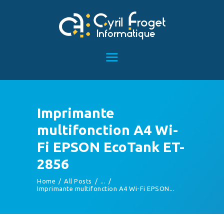
ACCUEIL
SERVICES
TÉMOIGNAGES
ARTICLES
Imprimante
CONTACT
multifonction A4 Wi-
Fi EPSON EcoTank ET-
2856
Home
All Posts
...
Imprimante multifonction A4 Wi-Fi EPSON...