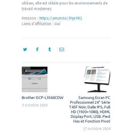
utiliser, elle est idéale pour les environnements de
travail modernes.
Amazon :
https://amzn.to/3YprYK1
Liens d’affiliation : oui
Navigation
de
l’article
Previous
Next
Brother DCP-L3560CDW
Samsung Ecran PC
post:
post:
Professionnel 24” Série
3 octobre 2024
T45F Noir, Dalle IPS, Full
HD (1920×1080), HDMI,
Display Port, USB, Pied
Has et Fonction Pivot
17 octobre 2024