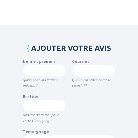
AJOUTER VOTRE AVIS
Nom et prénom
Courriel
Quels sont vos nom et
Quelle est votre adresse
prénom ?
courriel ?
En-tête
Un titre 'vedette' pour
votre témoignage.
Témoignage