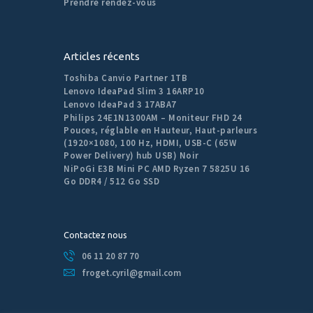
Prendre rendez-vous
Articles récents
Toshiba Canvio Partner 1TB
Lenovo IdeaPad Slim 3 16ARP10
Lenovo IdeaPad 3 17ABA7
Philips 24E1N1300AM – Moniteur FHD 24
Pouces, réglable en Hauteur, Haut-parleurs
(1920×1080, 100 Hz, HDMI, USB-C (65W
Power Delivery) hub USB) Noir
NiPoGi E3B Mini PC AMD Ryzen 7 5825U 16
Go DDR4 / 512 Go SSD
Contactez nous
06 11 20 87 70
froget.cyril@gmail.com