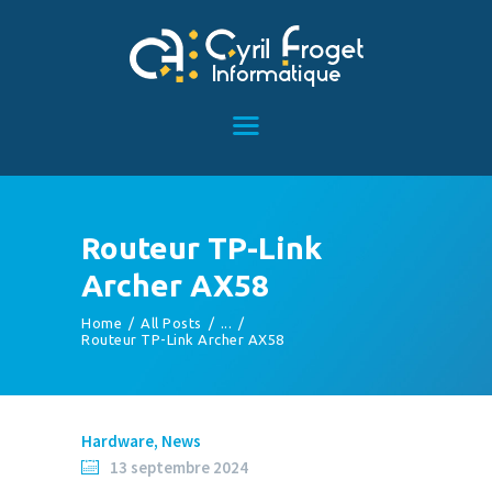
ACCUEIL
SERVICES
TÉMOIGNAGES
ARTICLES
Routeur TP-Link
CONTACT
Archer AX58
Home
All Posts
...
Routeur TP-Link Archer AX58
Hardware
,
News
13 septembre 2024