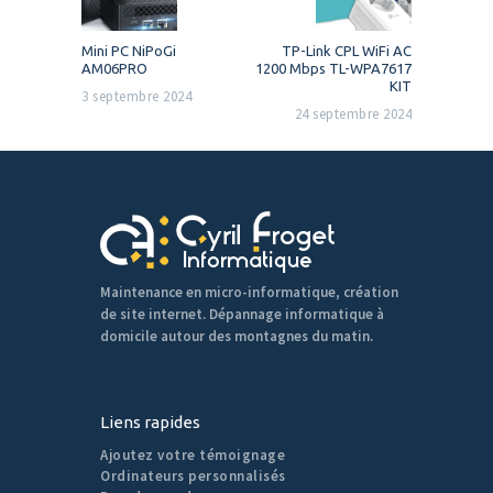
l’article
Previous
Next
Mini PC NiPoGi
TP-Link CPL WiFi AC
post:
post:
AM06PRO
1200 Mbps TL-WPA7617
KIT
3 septembre 2024
24 septembre 2024
Maintenance en micro-informatique, création
de site internet. Dépannage informatique à
domicile autour des montagnes du matin.
Liens rapides
Ajoutez votre témoignage
Ordinateurs personnalisés