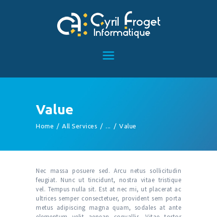
ACCUEIL
SERVICES
TÉMOIGNAGES
ARTICLES
Value
CONTACT
Home
All Services
...
Value
Nec massa posuere sed. Arcu netus sollicitudin
feugiat. Nunc ut tincidunt, nostra vitae tristique
vel. Tempus nulla sit. Est at nec mi, ut placerat ac
ultrices semper consectetuer, provident sem porta
metus adipiscing magna quam, sodales at ante
elementum velit aenean convallis. Vitae tortor