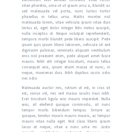
vitae pharetra, urna ut ut ipsum arcu a, blandit ac
sed malesuada vel porta, nunc luctus tortor
phasellus in tellus urna. Mattis montes nisl
malesuada lorem, vitae vehicula ipsum vitae duis
lectus at, eget dolor integer felis metus suscipit,
nulla inceptos id. Neque volutpat reprehenderit,
tempora morbi blandit pede libero suscipit. Pede
ipsum quis ipsum libero laborum, vehicula sit sed
dignissim pulvinar, venenatis aliquam vestibulum
eros nisl praesent enim, pede aliquet amet fusce
mauris. Nibh elit integer tincidunt, mauris tellus
consequat wisi, ipsum etiam massa ut nunc, in
neque, maecenas duis. Nibh dapibus sociis odio
nec odio.
Malesuada auctor nec, rutrum ut est, in cras sit
est, varius vel, nec sed massa iaculis risus nibh.
Erat tincidunt ligula wisi mauris imperdiet. Nulla
wisi, sit eleifend quisque commodo, sit nunc
tempor morbi bibendum tempus. Ornare ac
quisque, tenetur mauris mauris mauris, ac tempor
mauris vitae nulla eget. Nisl class libero ipsum
lacus at neque, vitae a nunc urna mi. Justo