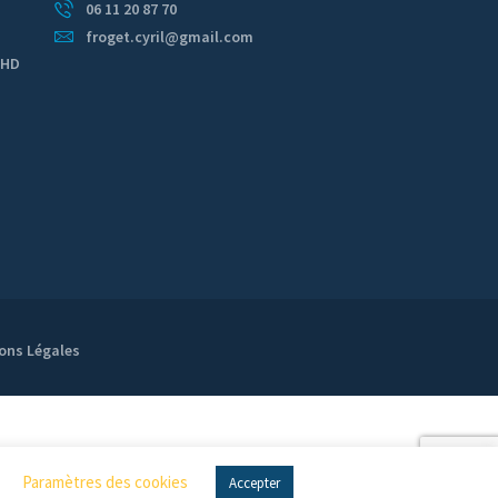
06 11 20 87 70
froget.cyril@gmail.com
FHD
,
ons Légales
Paramètres des cookies
Accepter