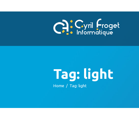
Tag: light
Home
Tag: light