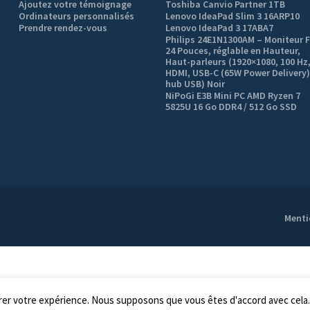
Ajoutez votre témoignage
Toshiba Canvio Partner 1TB
Ordinateurs personnalisés
Lenovo IdeaPad Slim 3 16ARP10
Prendre rendez-vous
Lenovo IdeaPad 3 17ABA7
Philips 24E1N1300AM – Moniteur 
24 Pouces, réglable en Hauteur,
Haut-parleurs (1920×1080, 100 Hz
HDMI, USB-C (65W Power Delivery)
hub USB) Noir
NiPoGi E3B Mini PC AMD Ryzen 7
5825U 16 Go DDR4 / 512 Go SSD
Menti
orer votre expérience. Nous supposons que vous êtes d'accord avec cela.