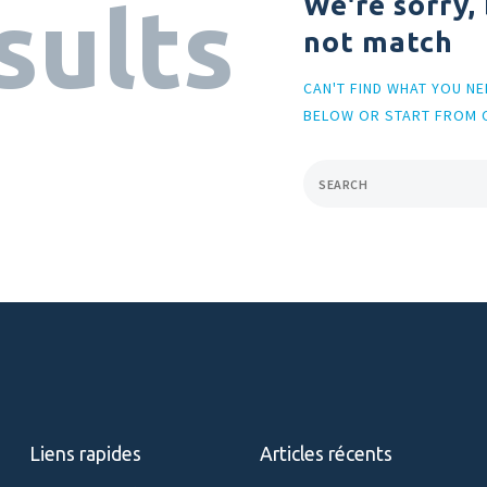
We're sorry,
sults
not match
CAN'T FIND WHAT YOU N
BELOW OR START FROM
Liens rapides
Articles récents